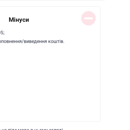
Мінуси
S;
поповнення/виведення коштів.