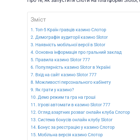
Про те, як запустити слоти на платформі Slotor,
Зміст
Топ-5 Країн гравців казино Слотор
Демографія аудиторії казино Slotor
Наявність мобільної версії в Slotor
Основна інформація про гральний заклад
Правила казино Slotor 777
Популярність казино Slotor в Україні
Вхід на сайт казино Slotor 777
Можливості персонального кабінету
Як грати у казино?
Демо режим та гра на гроші
Ігрові автомати в казино Slotor 777
Огляд азартних розваг онлайн клуба Слотор
Система бонусів онлайн клубу Slotor
Бонус за реєстрацію у казино Слотор
Мобільна версія казино Слотор