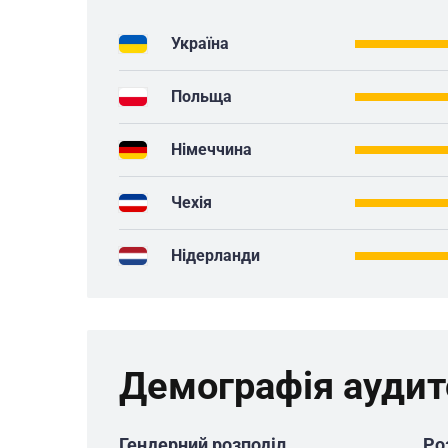
Україна
Польща
Німеччина
Чехія
Нідерланди
Демографія аудито
Гендерний розподіл
Ро