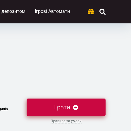
м депозитом
Ігрові Автомати
Грати
ципів
Правила та умови