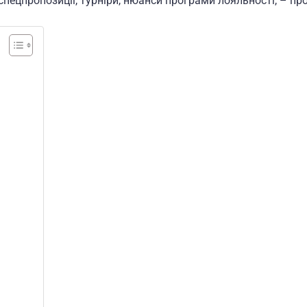
 спецпропозиції, турніри, нюанси програми лояльності, – пр