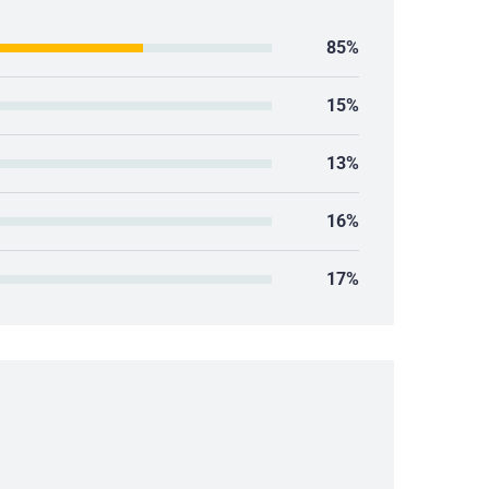
85%
15%
13%
16%
17%