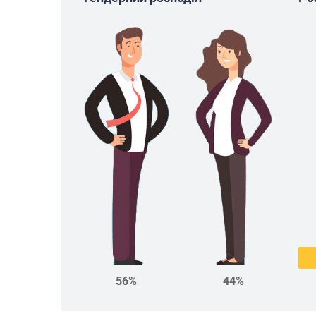
56%
44%