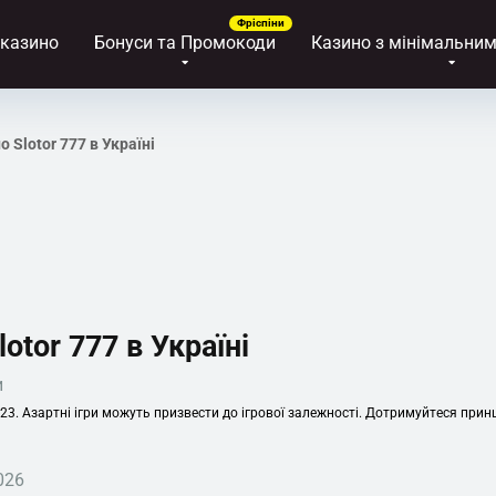
 казино
Бонуси та Промокоди
Казино з мінімальни
 Slotor 777 в Україні
otor 777 в Україні
и
23. Азартні ігри можуть призвести до ігрової залежності. Дотримуйтеся прин
026