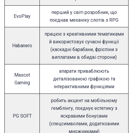
перший у світі розробник, що
EvoPlay
поєднав механіку слотів з RPG
працює з креативними тематиками
й використовує сучасні функції
Habanero
(каскадні барабани, фріспіни з
виплатами в обидві сторони)
апарати приваблюють
Mascot
деталізованою графікою та
Gaming
інтерактивними функціями
робить акцент на мобільному
гемблінгу, поєднує естетику з
PG SOFT
яскравими бонусами
(спецсимволами, додатковими
множниками)