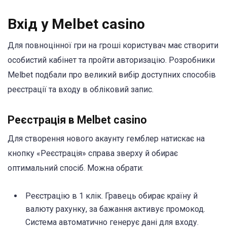
Вхід у Melbet casino
Для повноцінної гри на гроші користувач має створити
особистий кабінет та пройти авторизацію. Розробники
Melbet подбали про великий вибір доступних способів
реєстрації та входу в обліковий запис.
Реєстрація в Melbet casino
Для створення нового акаунту гемблер натискає на
кнопку «Реєстрація» справа зверху й обирає
оптимальний спосіб. Можна обрати:
Реєстрацію в 1 клік. Гравець обирає країну й
валюту рахунку, за бажання активує промокод.
Система автоматично генерує дані для входу.