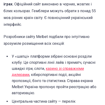
іграх.
Офіційний сайт виконано в чорних, жовтих і
білих кольорах. Гемблери можуть обрати з понад 55
мов різних країн світу. Є повноцінний український
інтерфейс.
Розробники сайту Melbet подбали про інтуїтивно
зрозуміле розміщення всіх секцій:
У «шапці» платформи зібрані основні розділи
клубу. Це спортивні лінії лайв і прематч, сучасні
швидкі ігри, слоти,
казино зі справжніми
дилерами
, кіберспортивні події, акційні
пропозиції, бінго та статистика. Справа екрана
Melbet Україна пропонує пройти реєстрацію або
авторизацію.
Центральна частина сайту — перелік