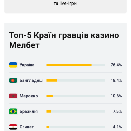
та live‑ігри.
Топ-5 Країн гравців казино
Мелбет
Україна
76.4%
Бангладеш
18.4%
Марокко
10.6%
Бразилія
7.5%
Єгипет
4.1%