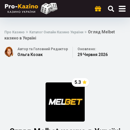
»
»
Огляд Melbet
Про Казино
Каталог Онлайн Казино України
казино в Україні
Автор та Головний Редактор
Оновлено:
Ольга Козак
29 Червня 2026
5.3