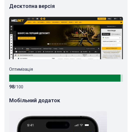
Десктопна версія
Оптимізація
98
/100
Мобільний додаток