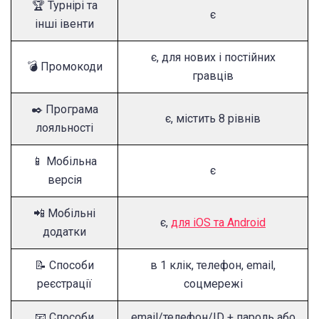
🏆 Турнірі та
є
інші івенти
є, для нових і постійних
💣 Промокоди
гравців
✒️ Програма
є, містить 8 рівнів
лояльності
📱 Мобільна
є
версія
📲 Мобільні
є,
для iOS та Android
додатки
📝 Способи
в 1 клік, телефон, email,
реєстрації
соцмережі
📧 Способи
email/телефон/ID + пароль або