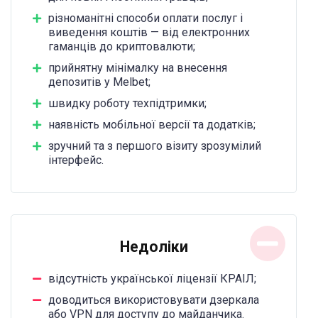
різноманітні способи оплати послуг і
виведення коштів — від електронних
гаманців до криптовалюти;
прийнятну мінімалку на внесення
депозитів у Melbet;
швидку роботу техпідтримки;
наявність мобільної версії та додатків;
зручний та з першого візиту зрозумілий
інтерфейс.
Недоліки
відсутність української ліцензії КРАІЛ;
доводиться використовувати дзеркала
або VPN для доступу до майданчика.