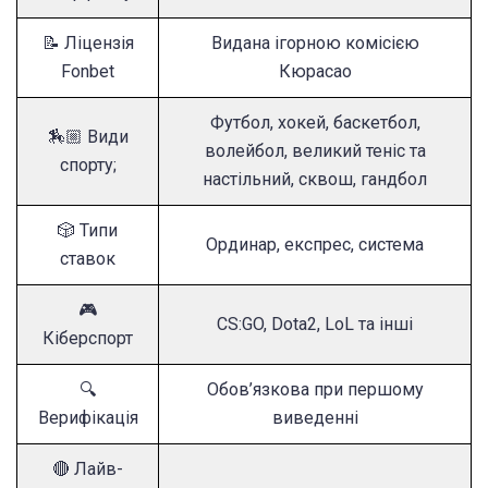
📝 Ліцензія
Видана ігорною комісією
Fonbet
Кюрасао
Футбол, хокей, баскетбол,
🏇🏼 Види
волейбол, великий теніс та
спорту;
настільний, сквош, гандбол
🎲 Типи
Ординар, експрес, система
ставок
🎮
CS:GO, Dota2, LoL та інші
Кіберспорт
🔍
Обов’язкова при першому
Верифікація
виведенні
🔴 Лайв-