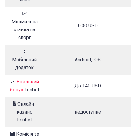
📈
Мінімальна
0.30 USD
ставка на
спорт
📱
Мобільний
Android, iOS
додаток
🎉
Вітальний
До 140 USD
бонус
Fonbet
🖥️ Онлайн-
казино
недоступне
Fonbet
🏧 Комісія за