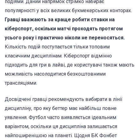
подіями. Даний напрямок стрімко набирає
популярності у всіх великих букмекерських конторах.
Гравці вважають за краще робити ставки на
кіберспорт, оскільки матчі проходять протягом
усього року і практично ніколи не переносяться.
Кількість подій поступається тільки топовим
класичним дисциплінам. Кіберспорт відмінно
підходить для гри в лайві, де користувачі також мають
можливість насолодитися безкоштовними
трансляціями.
Досвідчені гравці рекомендують вибирати в лінії
дисципліну, про яку беттер має найбільш повне
уявлення. Футбол часто виявляється ідеальним
варіантом, оскільки ця дисципліна залишається
найпоширенішою на планеті. Щодня БК Фонбет