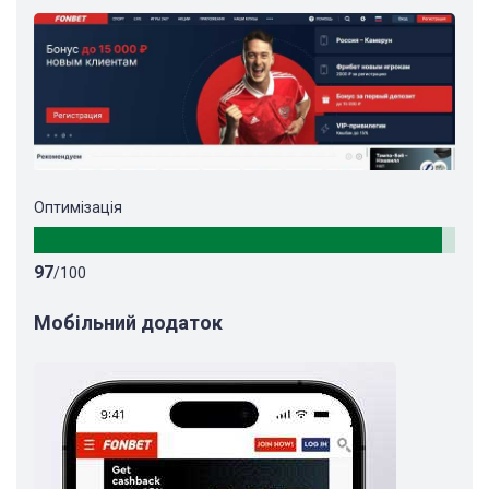
Оптимізація
97
/100
Мобільний додаток