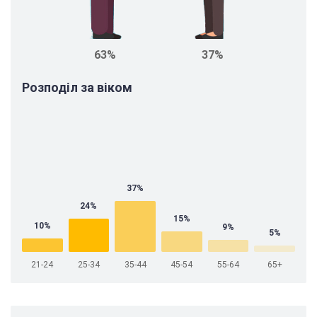
63%
37%
Розподіл за віком