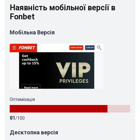
Наявність мобільної версії в
Fonbet
Мобільна Версія
Оптимізація
81
/100
Десктопна версія