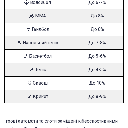
🏐 Волейбол
До 6-7%
🤼 ММА
До 8%
🏈 Гандбол
До 8%
🏓 Настільний теніс
До 7-8%
🏀 Баскетбол
До 5-6%
🎾 Теніс
До 4-5%
⚾ Сквош
До 10%
🏏 Крикет
До 8-9%
Ігрові автомати та слоти заміщені кіберспортивними