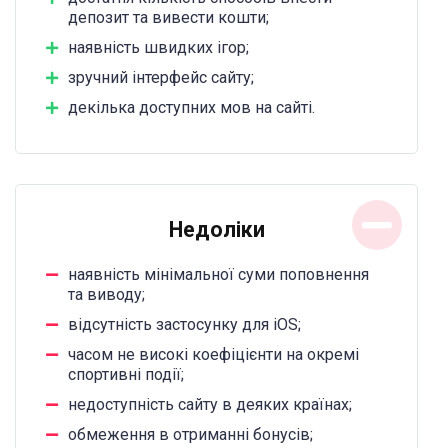
депозит та вивести кошти;
наявність швидких ігор;
зручний інтерфейс сайту;
декілька доступних мов на сайті.
Недоліки
наявність мінімальної суми поповнення
та виводу;
відсутність застосунку для iOS;
часом не високі коефіцієнти на окремі
спортивні події;
недоступність сайту в деяких країнах;
обмеження в отриманні бонусів;