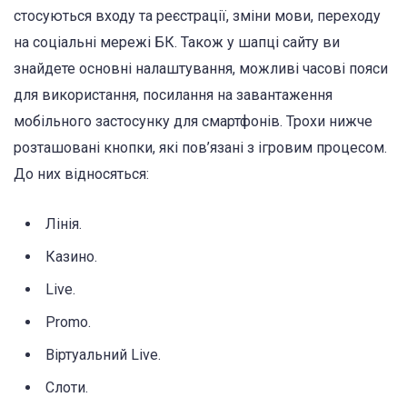
стосуються входу та реєстрації, зміни мови, переходу
на соціальні мережі БК. Також у шапці сайту ви
знайдете основні налаштування, можливі часові пояси
для використання, посилання на завантаження
мобільного застосунку для смартфонів. Трохи нижче
розташовані кнопки, які пов’язані з ігровим процесом.
До них відносяться:
Лінія.
Казино.
Live.
Promo.
Віртуальний Live.
Слоти.