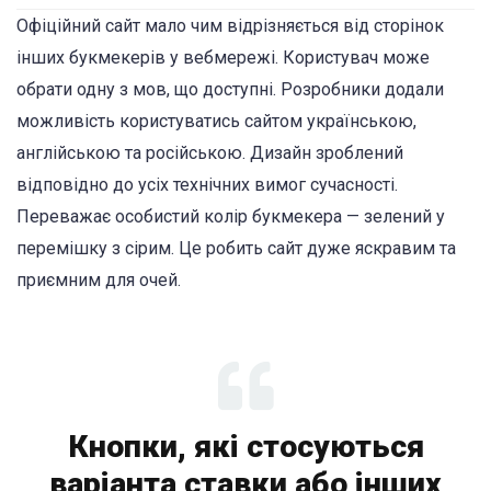
Офіційний сайт мало чим відрізняється від сторінок
інших букмекерів у вебмережі. Користувач може
обрати одну з мов, що доступні. Розробники додали
можливість користуватись сайтом українською,
англійською та російською. Дизайн зроблений
відповідно до усіх технічних вимог сучасності.
Переважає особистий колір букмекера — зелений у
перемішку з сірим. Це робить сайт дуже яскравим та
приємним для очей.
Кнопки, які стосуються
варіанта ставки або інших