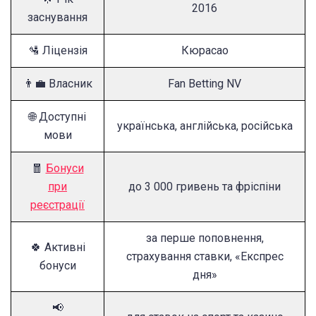
2016
заснування
🛂 Ліцензія
Кюрасао
👨‍💼 Власник
Fan Betting NV
🌐 Доступні
українська, англійська, російська
мови
🧧
Бонуси
при
до 3 000 гривень та фріспіни
реєстрації
за перше поповнення,
🍀 Активні
страхування ставки, «Експрес
бонуси
дня»
📢