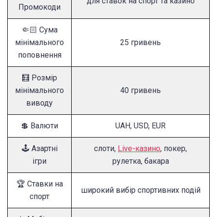
для ставок на спорт та казино
Промокоди
🤏🏻 Сума
мінімального
25 гривень
поповнення
🧮 Розмір
мінімального
40 гривень
виводу
💲 Валюти
UAH, USD, EUR
🕹️ Азартні
слоти,
Live-казино
, покер,
ігри
рулетка, бакара
🏆 Ставки на
широкий вибір спортивних подій
спорт