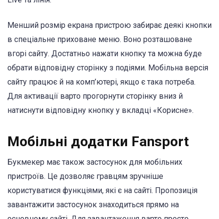
Менший розмір екрана пристрою забирає деякі кнопки
в спеціальне приховане меню. Воно розташоване
вгорі сайту. Достатньо нажати кнопку та можна буде
обрати відповідну сторінку з подіями. Мобільна версія
сайту працює й на комп’ютері, якщо є така потреба.
Для активації варто прогорнути сторінку вниз й
натиснути відповідну кнопку у вкладці «Корисне».
Мoбільні додатки Fansport
Букмекер має також застосунок для мобільних
пристроїв. Це дозволяє гравцям зручніше
користуватися функціями, які є на сайті. Пропозиція
завантажити застосунок знаходиться прямо на
основному сайті. Для завантаження варто просто