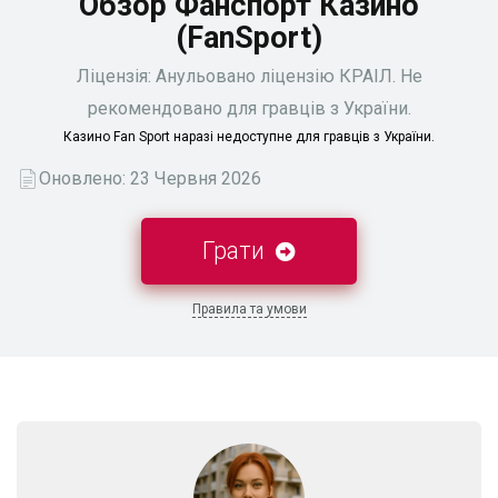
Обзор Фанспорт Казино
(FanSport)
Ліцензія: Анульовано ліцензію КРАІЛ. Не
рекомендовано для гравців з України.
Казино Fan Sport наразі недоступне для гравців з України.
Оновлено: 23 Червня 2026
Грати
Правила та умови