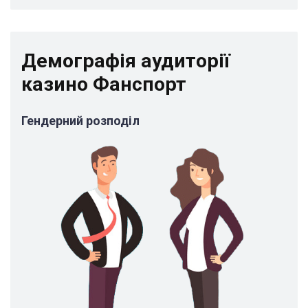
Демографія аудиторії
казино Фанспорт
Гендерний розподіл