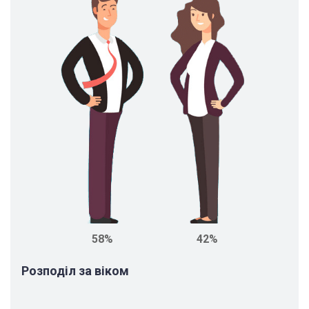
58%
42%
Розподіл за віком