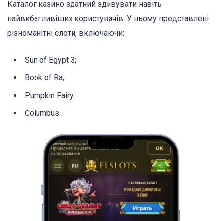
Каталог казино здатний здивувати навіть
найвибагливіших користувачів. У ньому представлені
різноманітні слоти, включаючи:
Sun of Egypt 3;
Book of Ra;
Pumpkin Fairy;
Columbus.