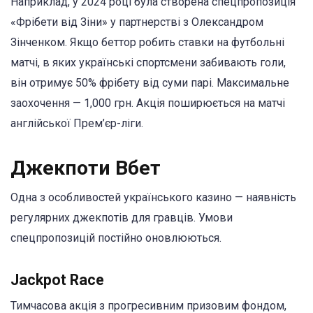
Наприклад, у 2024 році була створена спецпропозиція
«Фрібети від Зіни» у партнерстві з Олександром
Зінченком. Якщо беттор робить ставки на футбольні
матчі, в яких українські спортсмени забивають голи,
він отримує 50% фрібету від суми парі. Максимальне
заохочення — 1,000 грн. Акція поширюється на матчі
англійської Прем’єр-ліги.
Джекпоти Вбет
Одна з особливостей українського казино — наявність
регулярних джекпотів для гравців. Умови
спецпропозицій постійно оновлюються.
Jackpot Race
Тимчасова акція з прогресивним призовим фондом,