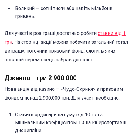
Великий — сотні тисяч або навіть мільйони
гривень.
Для участі в розіграші достатньо робити
ставки від 1
грн
. На сторінці акції можна побачити загальний тотал
виграшу, поточний призовий фонд, слоти, в яких
останній переможець забрав джекпот.
Джекпот ігри 2 900 000
Нова акція від казино — «Чудо-Скриня» з призовим
фондом понад 2,900,000 грн. Для участі необхідно:
Ставити ординари на суму від 10 грн з
мінімальним коефіцієнтом 1,3 на кіберспортивні
дисципліни.