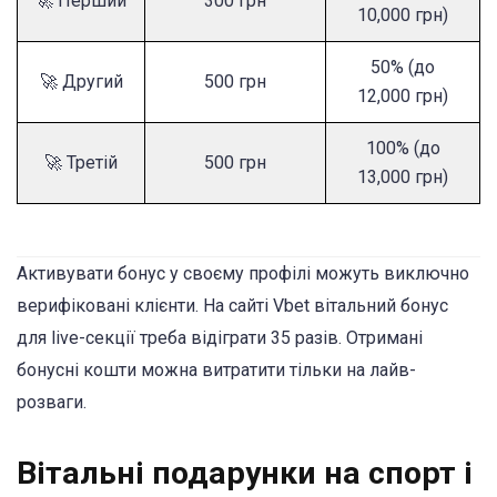
🚀 Перший
300 грн
10,000 грн)
50% (до
🚀 Другий
500 грн
12,000 грн)
100% (до
🚀 Третій
500 грн
13,000 грн)
Активувати бонус у своєму профілі можуть виключно
верифіковані клієнти. На сайті Vbet вітальний бонус
для live-секції треба відіграти 35 разів. Отримані
бонусні кошти можна витратити тільки на лайв-
розваги.
Вітальні подарунки на спорт і