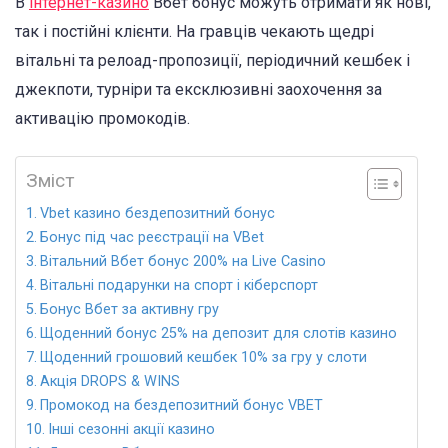
В
інтернет-казино
Вбет бонус можуть отримати як нові,
так і постійні клієнти. На гравців чекають щедрі
вітальні та релоад-пропозиції, періодичний кешбек і
джекпоти, турніри та ексклюзивні заохочення за
активацію промокодів.
Зміст
Vbet казино бездепозитний бонус
Бонус під час реєстрації на VBet
Вітальний Вбет бонус 200% на Live Casino
Вітальні подарунки на спорт і кіберспорт
Бонус Вбет за активну гру
Щоденний бонус 25% на депозит для слотів казино
Щоденний грошовий кешбек 10% за гру у слоти
Акція DROPS & WINS
Промокод на бездепозитний бонус VBET
Інші сезонні акції казино