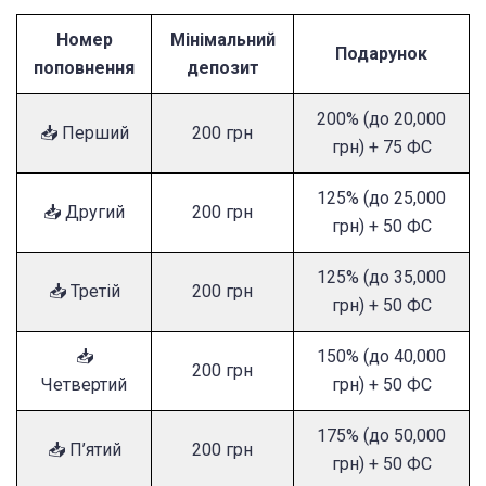
Номер
Мінімальний
Подарунок
поповнення
депозит
200% (до 20,000
📥 Перший
200 грн
грн) + 75 ФС
125% (до 25,000
📥 Другий
200 грн
грн) + 50 ФС
125% (до 35,000
📥 Третій
200 грн
грн) + 50 ФС
📥
150% (до 40,000
200 грн
Четвертий
грн) + 50 ФС
175% (до 50,000
📥 П’ятий
200 грн
грн) + 50 ФС