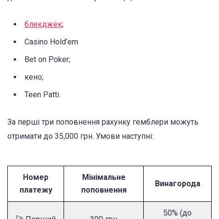
блекджек
;
Casino Hold’em
Bet on Poker;
кено;
Teen Patti.
За перші три поповнення рахунку гемблери можуть
отримати до 35,000 грн. Умови наступні:
Номер
Мінімальне
Винагорода
платежу
поповнення
50% (до