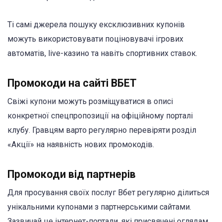
Ті самі джерела пошуку ексклюзивних купонів
можуть використовувати поціновувачі ігрових
автоматів, live-казино та навіть спортивних ставок.
Промокоди на сайті ВБЕТ
Свіжі купони можуть розміщуватися в описі
конкретної спецпропозиції на офіційному порталі
клубу. Гравцям варто регулярно перевіряти розділ
«Акції» на наявність нових промокодів.
Промокоди від партнерів
Для просування своїх послуг Вбет регулярно ділиться
унікальними купонами з партнерськими сайтами.
Зазвичай це інтернет-портали, які присвячені оглядам