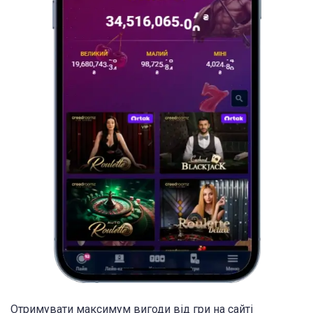
Отримувати максимум вигоди від гри на сайті