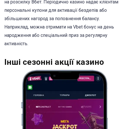
на розсилку Вбет. Періодично казино надає клієнтам
персональні купони для активації бездепів або
збільшених нагород за поповнення балансу.
Наприклад, можна отримати на Vbet бонус на день
народження або спеціальний приз за регулярну
активність.
Інші сезонні акції казино