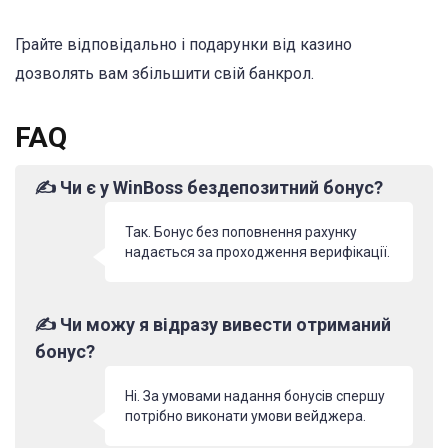
Грайте відповідально і подарунки від казино
дозволять вам збільшити свій банкрол.
FAQ
✍ Чи є у WinBoss бездепозитний бонус?
Так. Бонус без поповнення рахунку
надається за проходження верифікації.
✍ Чи можу я відразу вивести отриманий
бонус?
Ні. За умовами надання бонусів спершу
потрібно виконати умови вейджера.