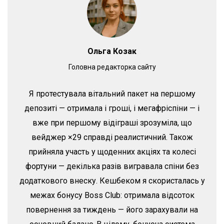
Ольга Козак
Головна редакторка сайту
Я протестувала вітальний пакет на першому
депозиті — отримала і гроші, і мегафріспіни — і
вже при першому відіграші зрозуміла, що
вейджер ×29 справді реалистичний. Також
прийняла участь у щоденних акціях та колесі
фортуни — декілька разів вигравала спіни без
додаткового внеску. Кешбеком я скористалась у
межах бонусу Boss Club: отримала відсоток
повернення за тиждень — його зарахували на