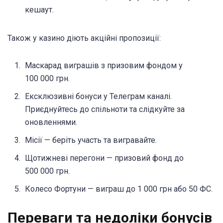
кешаут.
Також у казино діють акційні пропозиції:
Маскарад виграшів з призовим фондом у
100 000 грн.
Ексклюзивні бонуси у Телеграм каналі.
Приєднуйтесь до спільноти та слідкуйте за
оновленнями.
Місії — беріть участь та вигравайте.
Щотижневі перегони — призовий фонд до
500 000 грн.
Колесо Фортуни — виграш до 1 000 грн або 50 ФС.
Переваги та недоліки бонусів