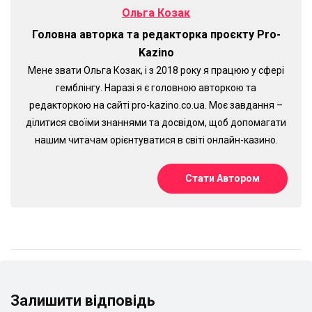
Ольга Козак
Головна авторка та редакторка проєкту Pro-
Kazino
Мене звати Ольга Козак, і з 2018 року я працюю у сфері
гемблінгу. Наразі я є головною авторкою та
редакторкою на сайті pro-kazino.co.ua. Моє завдання –
ділитися своїми знаннями та досвідом, щоб допомагати
нашим читачам орієнтуватися в світі онлайн-казино.
Стати Автором
Залишити відповідь