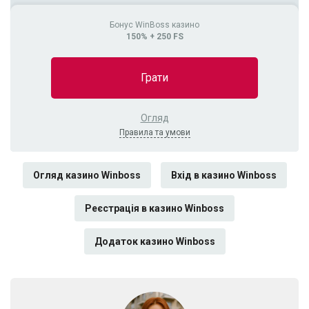
Бонус WinBoss казино
150% + 250 FS
Грати
Огляд
Правила та умови
Огляд казино Winboss
Вхід в казино Winboss
Реєстрація в казино Winboss
Додаток казино Winboss