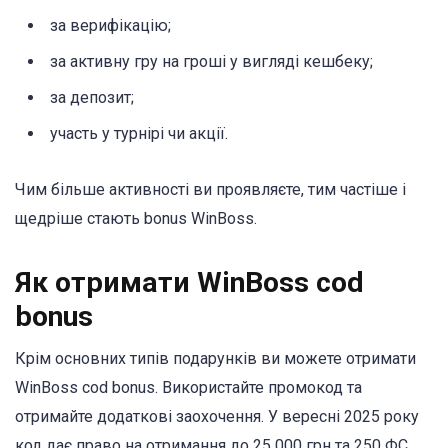
за верифікацію;
за активну гру на гроші у вигляді кешбеку;
за депозит;
участь у турнірі чи акції.
Чим більше активності ви проявляєте, тим частіше і
щедріше стають bonus WinBoss.
Як отримати WinBoss cod
bonus
Крім основних типів подарунків ви можете отримати
WinBoss cod bonus. Використайте промокод та
отримайте додаткові заохочення. У вересні 2025 року
код дає право на отримання до 25 000 грн та 250 ФС.