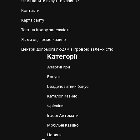
Як видалити акаунт в казино?
Контакти
Карта сайту
Тест на ігрову залежність
Як ми оцінюємо казино
Центри допомоги людям з ігровою залежністю
Категорії
Азартні Ігри
Бонуси
Бездепозитний бонус
Каталог Казино
Фріспіни
Ігрові Автомати
Мобільні Казино
Новини