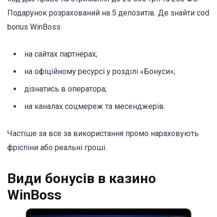
Подарунок розрахований на 5 депозитів. Де знайти cod
bonus WinBoss:
на сайтах партнерах;
на офіційному ресурсі у розділі «Бонуси»;
дізнатись в оператора;
на каналах соцмереж та месенджерів.
Частіше за все за використання промо нараховують
фріспіни або реальні гроші.
Види бонусів в казино
WinBoss