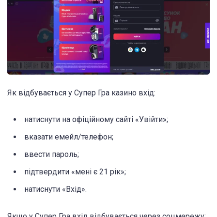
Як відбувається у Супер Гра казино вхід:
натиснути на офіційному сайті «Увійти»;
вказати емейл/телефон;
ввести пароль;
підтвердити «мені є 21 рік»;
натиснути «Вхід».
Якщо у Супер Гра вхід відбувається через соцмережу: