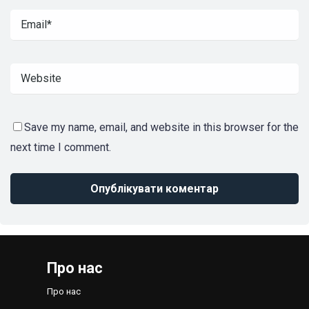
Save my name, email, and website in this browser for the
next time I comment.
Про нас
Про нас