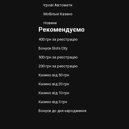
Ігрові Автомати
Мобільні Казино
Новини
Рекомендуємо
400 грн за реєстрацію
Бонуси Slots City
500 грн за реєстрацію
200 грн за реєстрацію
Казино від 50 грн
Казино від 20 грн
Казино від 10 грн
Казино від 5 грн
Бонуси до дня народження