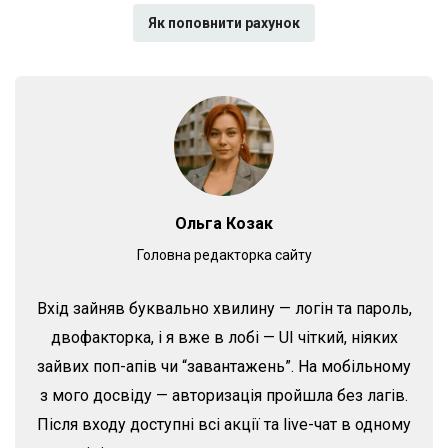
Як поповнити рахунок
Ольга Козак
Головна редакторка сайту
Вхід зайняв буквально хвилину — логін та пароль,
двофакторка, і я вже в лобі — UI чіткий, ніяких
зайвих поп-апів чи “завантажень”. На мобільному
з мого досвіду — авторизація пройшла без лагів.
Після входу доступні всі акції та live-чат в одному