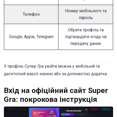
Номер мобільного та
Телефон
пароль
Обрати профіль та
Google, Apple, Telegram
підтвердити згоду на
передачу даних
У профіль Супер Гра увійти можна у мобільній та
десктопній версії казино або за допомогою додатка.
Вхід на офіційний сайт Super
Gra: покрокова інструкція