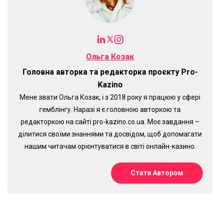
Ольга Козак
Головна авторка та редакторка проєкту Pro-
Kazino
Мене звати Ольга Козак, і з 2018 року я працюю у сфері
гемблінгу. Наразі я є головною авторкою та
редакторкою на сайті pro-kazino.co.ua. Моє завдання –
ділитися своїми знаннями та досвідом, щоб допомагати
нашим читачам орієнтуватися в світі онлайн-казино.
Стати Автором