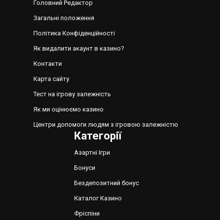
Головний Редактор
Загальні положення
Політика Конфіденційності
Як видалити акаунт в казино?
Контакти
Карта сайту
Тест на ігрову залежність
Як ми оцінюємо казино
Центри допомоги людям з ігровою залежністю
Категорії
Азартні Ігри
Бонуси
Бездепозитний бонус
Каталог Казино
Фріспіни