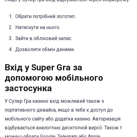
Обрати потрібний логотип.
Натиснути на нього.
Зайти в обліковий запис.
Дозволити обмін даними.
Вхід у Super Gra за
допомогою мобільного
застосунка
У Супер Гра казино вхід можливий також з
портативного девайса, якщо в тебе є доступ до
мобільного сайту або додатка казино. Авторизація
відбувається аналогічно десктопній версії. Також т
можеш обрати Google, Telegram або Apple.