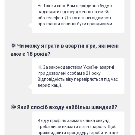
Ні. Тільки свої. Вам періодично будуть
надходити підтвердження на емейл
або телефон. До того ж всі відомості
про гравця повинні бути правдивими.
🌞 Чи можу я грати в азартні ігри, які мені
вже є 18 років?
Ні. За законодавством України азартні
ігри дозволені особам з 21 року.
Відповідність віку перевіряється під час
верифікації.
🌞 Який спосіб входу найбільш швидкий?
Вхід у профіль займає кілька секунд.
Треба лише вказати логін і пароль. Щоб
пришвидшити процедуру і зробити її ще