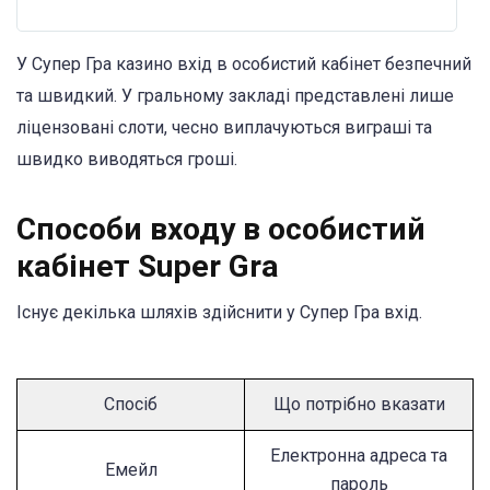
У Супер Гра казино вхід в особистий кабінет безпечний
та швидкий. У гральному закладі представлені лише
ліцензовані слоти, чесно виплачуються виграші та
швидко виводяться гроші.
Способи входу в особистий
кабінет Super Gra
Існує декілька шляхів здійснити у Супер Гра вхід.
Спосіб
Що потрібно вказати
Електронна адреса та
Емейл
пароль