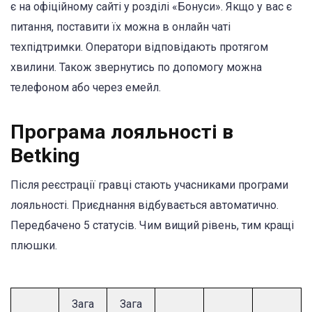
є на офіційному сайті у розділі «Бонуси». Якщо у вас є
питання, поставити їх можна в онлайн чаті
техпідтримки. Оператори відповідають протягом
хвилини. Також звернутись по допомогу можна
телефоном або через емейл.
Програма лояльності в
Betking
Після реєстрації гравці стають учасниками програми
лояльності. Приєднання відбувається автоматично.
Передбачено 5 статусів. Чим вищий рівень, тим кращі
плюшки.
Зага
Зага