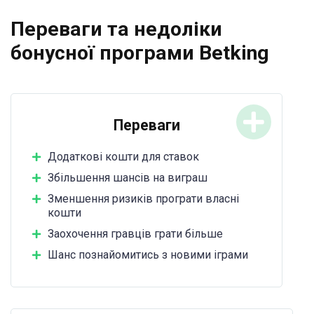
Переваги та недоліки
бонусної програми Betking
Переваги
Додаткові кошти для ставок
Збільшення шансів на виграш
Зменшення ризиків програти власні
кошти
Заохочення гравців грати більше
Шанс познайомитись з новими іграми