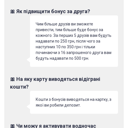
🎀 Як підвищити бонус за друга?
Чим більше друзів ви зможете
привести, тим більше буде бонус за
кожного. За перших 5 друзів вам будуть
надавати по 250 грн, після чого за
наступних 10 по 350 грн і тільки
починаючи з 16 запрошеного друга вам
будуть надавати по 500 грн.
🎀 На яку карту виводяться відіграні
кошти?
Кошти з бонусів виводяться на картку, з
якої ви робили депозит.
🎀 Чи можу я активувати водночас