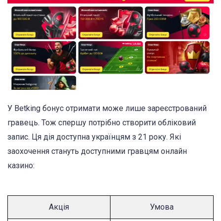
У Betking бонус отримати може лише зареєстрований
гравець. Тож спершу потрібно створити обліковий
запис. Ця дія доступна українцям з 21 року. Які
заохочення стануть доступними гравцям онлайн
казино:
Акція
Умова