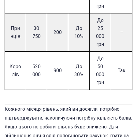
грн
До
При
30
До
25
200
–
нців
750
10%
000
грн
До
Коро
520
До
50
900
Так
лів
000
30%
000
грн
Кожного місяця рівень, який ви досягли, потрібно
підтверджувати, накопичуючи потрібну кількість балів.
Якщо цього не робити, рівень буде знижено. Для
збільшення рівня слід поповнювати рахунок, грати на