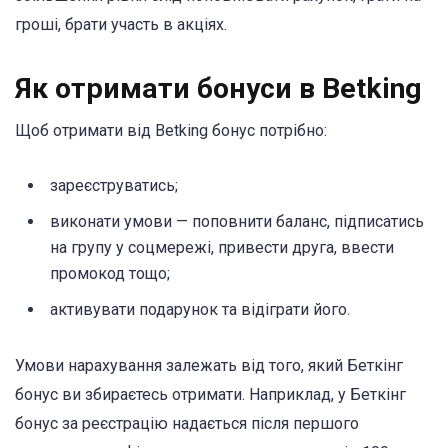
гроші, брати участь в акціях.
Як отримати бонуси в Betking
Щоб отримати від Betking бонус потрібно:
зареєструватись;
виконати умови — поповнити баланс, підписатись
на групу у соцмережі, привести друга, ввести
промокод тощо;
активувати подарунок та відіграти його.
Умови нарахування залежать від того, який Беткінг
бонус ви збираєтесь отримати. Наприклад, у Беткінг
бонус за реєстрацію надається після першого