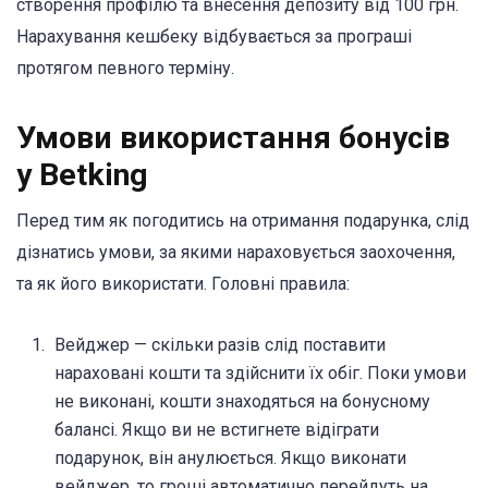
створення профілю та внесення депозиту від 100 грн.
Нарахування кешбеку відбувається за програші
протягом певного терміну.
Умови використання бонусів
у Betking
Перед тим як погодитись на отримання подарунка, слід
дізнатись умови, за якими нараховується заохочення,
та як його використати. Головні правила:
Вейджер — скільки разів слід поставити
нараховані кошти та здійснити їх обіг. Поки умови
не виконані, кошти знаходяться на бонусному
балансі. Якщо ви не встигнете відіграти
подарунок, він анулюється. Якщо виконати
вейджер, то гроші автоматично перейдуть на