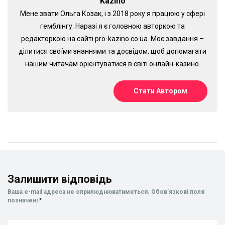
Kazino
Мене звати Ольга Козак, і з 2018 року я працюю у сфері
гемблінгу. Наразі я є головною авторкою та
редакторкою на сайті pro-kazino.co.ua. Моє завдання –
ділитися своїми знаннями та досвідом, щоб допомагати
нашим читачам орієнтуватися в світі онлайн-казино.
Стати Автором
Залишити відповідь
Ваша e-mail адреса не оприлюднюватиметься.
Обов’язкові поля
позначені
*