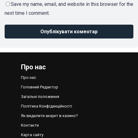
Save my name, email, and website in this browser for the
next time I comment.
Про нас
Про нас
Головний Редактор
Загальні положення
Політика Конфіденційності
Як видалити акаунт в казино?
Контакти
Карта сайту