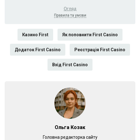
Огляд
Правила та умови
Казино First
Як поповнити First Casino
Додаток First Casino
Реєстрація First Casino
Вхід First Casino
Ольга Козак
Головна редакторка сайту