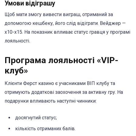
Умови відіграшу
Щоб мати змогу вивести виграш, отриманий за
допомогою кешбеку, його слід відіграти. Вейджер —
х10-х15. На показник впливає статус гравця у програмі
лояльності.
Програма лояльності «VIP-
клуб»
Клієнти Ферст казино є учасниками ВІП клубу та
отримують додаткові заохочення за активну гру. На
подарунки впливають наступні чинники:
досягнутий статус;
кількість отриманих балів.