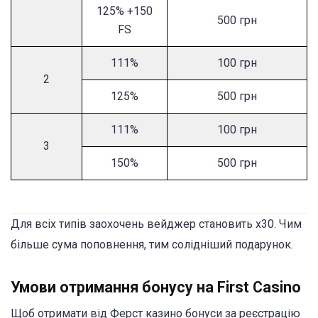
125% +150
500 грн
FS
111%
100 грн
2
125%
500 грн
111%
100 грн
3
150%
500 грн
Для всіх типів заохочень вейджер становить х30. Чим
більше сума поповнення, тим солідніший подарунок.
Умови отримання бонусу на First Casino
Щоб отримати від Ферст казино бонуси за реєстрацію