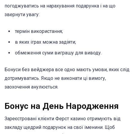
погоджуватись на нарахування подарунка і на що
звернути увагу:
термін використання;
в яких іграх можна задіяти;
обмеження суми виграшу для виводу.
Бонуси без вейджера все одно мають умови, яких слід
дотримуватись. Якщо не виконати ці вимогу,
заохочення анулюється.
Бонус на День Народження
Зареєстровані клієнти Ферст казино отримують від
закладу щедрий подарунок на свої іменини. Щоб