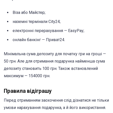
Віза або Майстер;
наземні термінали City24;
електронні перерахування — EasyPay;
онлайн банкінг — Приват24.
Мінімальна сума депозиту для початку гри на гроші —
50 грн. Але для отримання подарунка найменша сума
депозиту становить 100 грн. Також встановлений
максимум — 154000 грн.
Правила відіграшу
Перед отриманням заохочення слід дізнатися не тільки
умови нарахування подарунка, а й його використання.