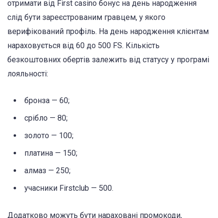
отримати від First casino бонус на день народження
слід бути зареєстрованим гравцем, у якого
верифікований профіль. На день народження клієнтам
нараховується від 60 до 500 FS. Кількість
безкоштовних обертів залежить від статусу у програмі
лояльності:
бронза — 60;
срібло — 80;
золото — 100;
платина — 150;
алмаз — 250;
учасники Firstclub — 500.
Додатково можуть бути нараховані промокоди,